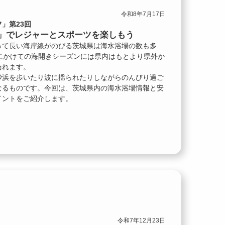
令和8年7月17日
」第23回
」でレジャーとスポーツを楽しもう
って長い海岸線がのびる茨城県は海水浴場の数も多
にかけての海開きシーズンには県内はもとより県外か
訪れます。
砂浜を歩いたり波に揺られたりしながらのんびり過ご
なるものです。今回は、茨城県内の海水浴場情報と安
イントをご紹介します。
令和7年12月23日