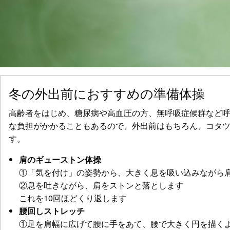
冬の外出前におすすめの準備体操
高齢者をはじめ、糖尿病や高血圧の方、無呼吸症候群など
な負担がかかることもあるので、外出前はもちろん、コタ
す。
肩のギューストン体操
①「気を付け」の姿勢から、大きく息を吸い込みながら
②息を吐きながら、肩をストンと落とします
これを10回ほどくり返します
腰回しストレッチ
①足を肩幅に広げて腰に手をあて、腰で大きく円を描く