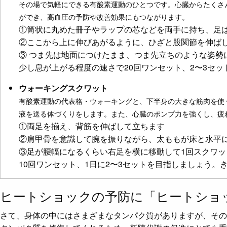
その場で気軽にできる有酸素運動のひとつです。心臓からたくさ
ができ、高血圧の予防や改善効果にもつながります。
①筒状に丸めた冊子やラップの芯などを両手に持ち、足
②ここから上に伸びあがるように、ひざと股関節を伸ば
③ つま先は地面につけたまま、つま先立ちのような姿
少し息が上がる程度の速さで20回ワンセット、2〜3セ
ウォーキングスクワット
有酸素運動の代表格・ウォーキングと、下半身の大きな筋肉を使
液を送る体づくりをします。また、心臓のポンプ力を強くし、疲
①両足を揃え、背筋を伸ばして立ちます
②肩甲骨を意識して腕を振りながら、太ももが床と水平
③足が腰幅になるくらい右足を横に移動して1回スクワッ
10回ワンセット、1日に2〜3セットを目指しましょう
ヒートショックの予防に「ヒートショ
さて、身体の中にはさまざまなタンパク質がありますが、その