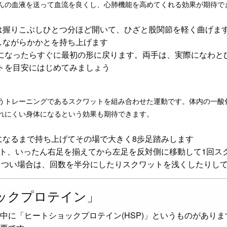
んの血液を送って血流を良くし、心肺機能を高めてくれる効果が期待で
は握りこぶしひとつ分ほど開いて、ひざと股関節を軽く曲げま
しながらかかとを持ち上げます
勢になったらすぐに最初の形に戻ります。両手は、実際になわと
ットを目安にはじめてみましょう
うトレーニングであるスクワットを組み合わせた運動です。体内の一酸
れにくい身体になるという効果も期待できます。
になるまで持ち上げてその場で大きく8歩足踏みします
ト、いったん右足を揃えてから左足を反対側に移動して1回ス
。きつい場合は、回数を半分にしたりスクワットを浅くしたりして
ックプロテイン」
中に「ヒートショックプロテイン(HSP)」というものがあり