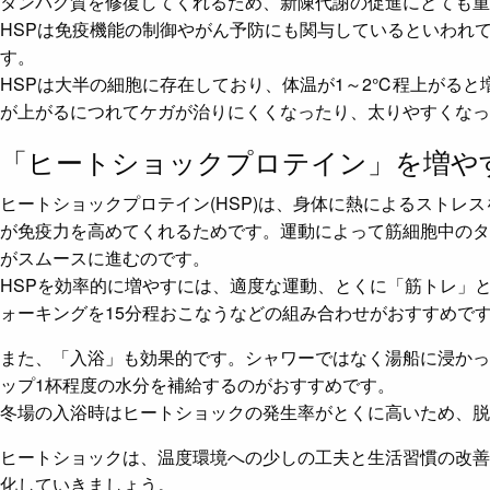
タンパク質を修復してくれるため、新陳代謝の促進にとても重
HSPは免疫機能の制御やがん予防にも関与しているといわれ
す。
HSPは大半の細胞に存在しており、体温が1～2℃程上がる
が上がるにつれてケガが治りにくくなったり、太りやすくなっ
「ヒートショックプロテイン」を増や
ヒートショックプロテイン(HSP)は、身体に熱によるストレ
が免疫力を高めてくれるためです。運動によって筋細胞中のタ
がスムースに進むのです。
HSPを効率的に増やすには、適度な運動、とくに「筋トレ」
ォーキングを15分程おこなうなどの組み合わせがおすすめで
また、「入浴」も効果的です。シャワーではなく湯船に浸かっ
ップ1杯程度の水分を補給するのがおすすめです。
冬場の入浴時はヒートショックの発生率がとくに高いため、脱
ヒートショックは、温度環境への少しの工夫と生活習慣の改善
化していきましょう。