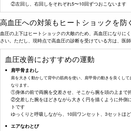
②左回し、右回しをそれぞれ5〜10回ずつおこないます
高血圧への対策もヒートショックを防
血圧の上下はヒートショックの大敵のため、高血圧になりにく
さい。ただし、現時点で高血圧の診断を受けている方は、医師
血圧改善におすすめの運動
肩甲骨まわし
肩を大きく動かして背中の筋肉を使い、肩甲骨の動きを良くして
なります。
①身体の前で両腕を交差させ、そこから腕を頭の上まで
②交差した腕をほどきながら大きく円を描くように外側
トです
ゆっくりと呼吸しながら、10回ワンセット、3セットほ
エアなわとび