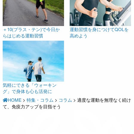
＋10(プラス・テン)で今日か
運動習慣を身につけてQOLを
らはじめる運動習慣
高めよう
気軽にできる「ウォーキン
グ」で身体も心も活発に
HOME
>
特集・コラム
>
コラム
>
適度な運動を無理なく続け
て、免疫力アップを目指そう