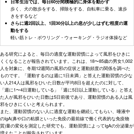
日常生活では、毎日60分間積極的に身体を動かす
歩く、犬の散歩をする、掃除をする、自転車に乗る、速歩
きをするなど
さらに週2回以上、1回30分以上の息が少しはずむ程度の運
動をする
軽い筋トレ・ボウリング・ウォーキング・ラジオ体操など
ある研究によると、毎日の適度な運動習慣によって風邪をひきに
くくなることが報告されています。これは、18〜85歳の男女1,002
人を対象に、冬期12週間の風邪の症状と運動頻度の関係を調べた
ものです。「運動するのは週に1日未満」と答えた運動習慣の少な
い人214人は風邪をひいた日数が平均8日を超えたのに対して、
「週に1〜4日運動している」「週に5日以上運動している」と答え
た人が風邪をひいた日数は5日前後であり、運動習慣のある人は風
邪をひきにくいと考えられます。
また、運動習慣のない人に適度な運動を継続してもらい、唾液中
のIgA(鼻や口の粘膜といった免疫の最前線で働く代表的な免疫物
質)量の変化を測定した研究でも、運動習慣によってIgAの分泌量が
増えたことが報告されています。