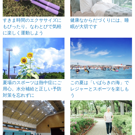
すきま時間のエクササイズに
健康なからだづくりには、睡
もぴったり。なわとびで気軽
眠が大切です
に楽しく運動しよう
この夏は「いばらきの海」で
夏場のスポーツは熱中症にご
レジャーとスポーツを楽しも
用心。水分補給と正しい予防
う
対策を忘れずに