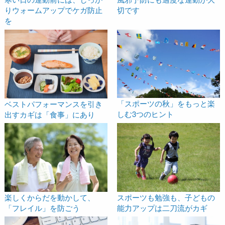
りウォームアップでケガ防止
切です
を
「スポーツの秋」をもっと楽
ベストパフォーマンスを引き
しむ3つのヒント
出すカギは「食事」にあり
楽しくからだを動かして、
スポーツも勉強も、子どもの
「フレイル」を防ごう
能力アップは二刀流がカギ