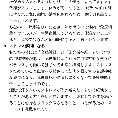
液が送り込まれるようになり、この働きによってますます
代謝がアップします。体温が高くなると、血液中の白血球
に含まれる免疫細胞が活性化されるため、免疫力も高まる
と考えられます。
ちなみに、風邪をひいたときに熱が出るのは体内で免疫細
胞とウイルスが一生懸命戦っているため。体温が1℃上が
ると、免疫力はなんと5～6倍になるとも言われています。
ストレス解消になる
私たちの体には「交感神経」と「副交感神経」という2つ
の自律神経があり、免疫機能はこれらの自律神経が交互に
バランスよく働いてはじめて正常に機能します。ストレス
をためていると血管を収縮させて筋肉を固くする交感神経
が優位になり、免疫細胞が循環しにくくなって免疫機能も
低下してしまうのです。
運動で汗をかいてストレスが吹き飛んだ、という経験をし
たことがある方も多いと思いますが、運動して身体を温め
ることは心身をリラックスさせることにつながるため、ス
トレスも発散されます。