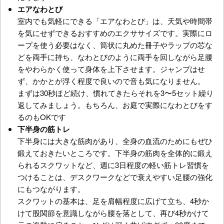
エアなわとび
室内でも気軽にできる「エアなわとび」は、天気や時間帯
を気にせずできるおすすめのエクササイズです。実際にロ
ープを使う必要はなく、筒状に丸めた冊子やラップの芯な
どを両手に持ち、なわとびのように両手を回しながら足腰
をやわらかく使って身体を上下させます。ジャンプはせ
ず、かかとが浮く程度で良いので音も気になりません。
まずは30秒ほど続け、慣れてきたらそれを3〜5セット繰り
返してみましょう。もちろん、お庭で実際になわとびをす
るのもOKです
下半身の筋トレ
下半身には大きな筋肉があり、全身の血流のためにもぜひ
鍛えておきたいところです。下半身の筋肉を全体的に鍛え
られるスクワットなど、週に3日程度の軽い筋トレ習慣を
つけることは、デスクワークなどで衰えやすい足腰の強化
にもつながります。
スクワットの基本は、足を肩幅程度に広げて立ち、4秒か
けて股関節を意識しながら腰を落として、再び4秒かけて