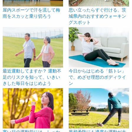
屋内スポーツで汗を流して梅
思い立ったらすぐ行ける、茨
雨をスカッと乗り切ろう
城県内のおすすめウォーキン
グスポット
最近運動してますか？ 運動不
今日からはじめる「筋トレ」
足のリスクを知って、いきい
で、めざせ理想のボディライ
きした毎日をはじめよう
ン
寒い日の運動前には、しっか
風邪予防にも適度な運動が大