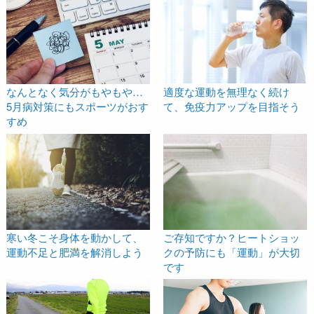
適度な運動を無理なく続け
なんとなく気分がもやもや…
て、免疫力アップを目指そう
5月病対策にもスポーツがおす
すめ
寒い冬こそ身体を動かして、
ご存知ですか？ヒートショッ
運動不足と肥満を解消しよう
クの予防にも「運動」が大切
です