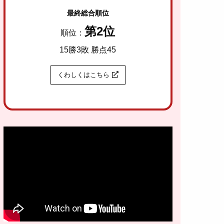
最終総合順位
第2位
順位：
15勝3敗 勝点45
くわしくはこちら