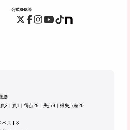
公式SNS等
準優勝
K負2｜負1｜得点29｜失点9｜得失点差20
杯 ベスト8