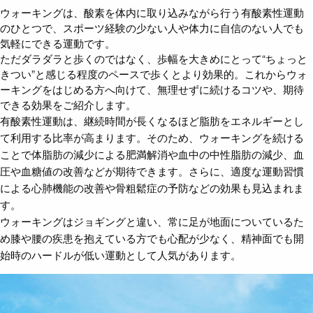
ウォーキングは、酸素を体内に取り込みながら行う有酸素性運動
のひとつで、スポーツ経験の少ない人や体力に自信のない人でも
気軽にできる運動です。
ただダラダラと歩くのではなく、歩幅を大きめにとって“ちょっと
きつい”と感じる程度のペースで歩くとより効果的。これからウォ
ーキングをはじめる方へ向けて、無理せずに続けるコツや、期待
できる効果をご紹介します。
有酸素性運動は、継続時間が長くなるほど脂肪をエネルギーとし
て利用する比率が高まります。そのため、ウォーキングを続ける
ことで体脂肪の減少による肥満解消や血中の中性脂肪の減少、血
圧や血糖値の改善などが期待できます。さらに、適度な運動習慣
による心肺機能の改善や骨粗鬆症の予防などの効果も見込まれま
す。
ウォーキングはジョギングと違い、常に足が地面についているた
め膝や腰の疾患を抱えている方でも心配が少なく、精神面でも開
始時のハードルが低い運動として人気があります。