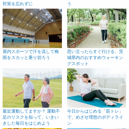
う
対策を忘れずに
屋内スポーツで汗を流して梅
思い立ったらすぐ行ける、茨
雨をスカッと乗り切ろう
城県内のおすすめウォーキン
グスポット
最近運動してますか？ 運動不
今日からはじめる「筋トレ」
足のリスクを知って、いきい
で、めざせ理想のボディライ
きした毎日をはじめよう
ン