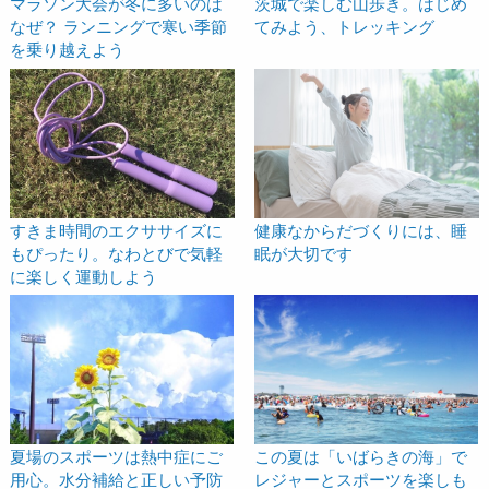
マラソン大会が冬に多いのは
茨城で楽しむ山歩き。はじめ
なぜ？ ランニングで寒い季節
てみよう、トレッキング
を乗り越えよう
すきま時間のエクササイズに
健康なからだづくりには、睡
もぴったり。なわとびで気軽
眠が大切です
に楽しく運動しよう
この夏は「いばらきの海」で
夏場のスポーツは熱中症にご
レジャーとスポーツを楽しも
用心。水分補給と正しい予防