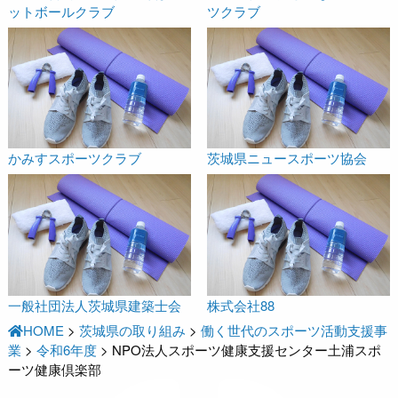
ットボールクラブ
ツクラブ
かみすスポーツクラブ
茨城県ニュースポーツ協会
一般社団法人茨城県建築士会
株式会社88
HOME
>
茨城県の取り組み
>
働く世代のスポーツ活動支援事
業
>
令和6年度
>
NPO法人スポーツ健康支援センター土浦スポ
ーツ健康倶楽部