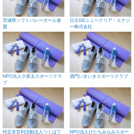
茨城県ソフトバレーボール連
日立GEニュークリア・エナジ
盟
ー株式会社
NPO法人小美玉スポーツクラ
酒門いきいきスポーツクラブ
ブ
特定非営利活動法人つくばフ
NPO法人ひたちみなみスポー