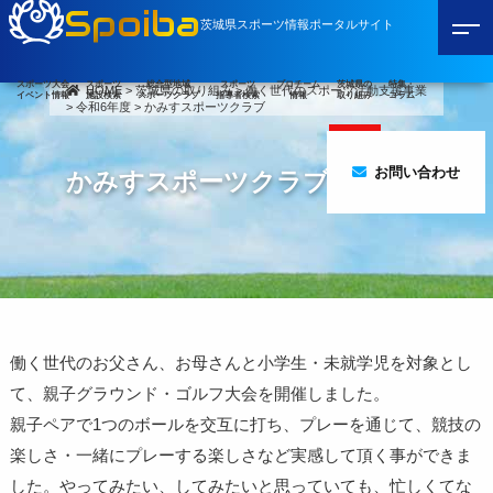
Spoiba
茨城県スポーツ情報ポータルサイト
スポーツ大会
スポーツ
総合型地域
スポーツ
プロチーム
茨城県の
特集・
HOME
>
茨城県の取り組み
>
働く世代のスポーツ活動支援事業
イベント情報
施設検索
スポーツクラブ
指導者検索
情報
取り組み
コラム
>
令和6年度
>
かみすスポーツクラブ
お問い合わせ
かみすスポーツクラブ
働く世代のお父さん、お母さんと小学生・未就学児を対象とし
て、親子グラウンド・ゴルフ大会を開催しました。
親子ペアで1つのボールを交互に打ち、プレーを通じて、競技の
楽しさ・一緒にプレーする楽しさなど実感して頂く事ができま
した。やってみたい、してみたいと思っていても、忙しくてな