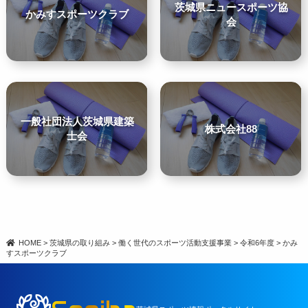
茨城県ニュースポーツ協
かみすスポーツクラブ
会
一般社団法人茨城県建築
株式会社88
士会
HOME
>
茨城県の取り組み
>
働く世代のスポーツ活動支援事業
>
令和6年度
>
かみ
すスポーツクラブ