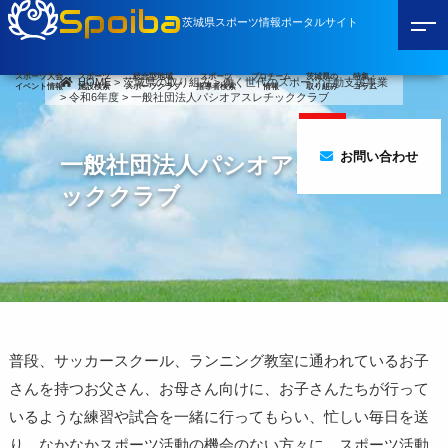
Spoiba
茨城県スポーツ情報ポータルサイト
スポーツ大会
スポーツ
総合型地域
スポーツ
プロチーム
茨城県の
特集・
HOME
>
茨城県の取り組み
>
働く世代のスポーツ活動支援事業
イベント情報
施設検索
スポーツクラブ
指導者検索
情報
取り組み
コラム
>
令和6年度
>
一般社団法人パシオアスレチッククラブ
お問い合わせ
一般社団法人パシオアスレチ
ッククラブ
普段、サッカースクール、ランニング教室に通われているお子
さんを持つお父さん、お母さん向けに、お子さんたちが行って
いるような練習や試合を一緒に行ってもらい、忙しい毎日を送
り、なかなかスポーツ活動の機会のない方々に、スポーツ活動