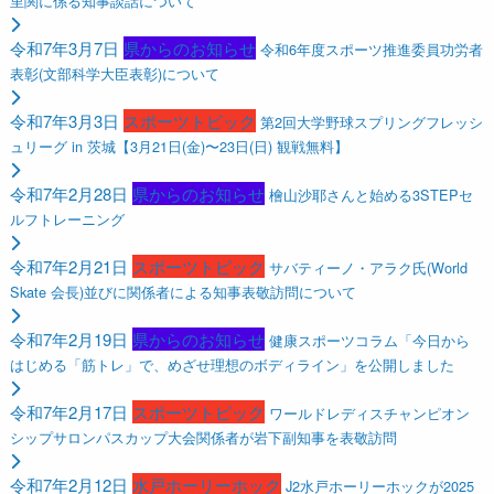
里関に係る知事談話について
令和7年3月7日
県からのお知らせ
令和6年度スポーツ推進委員功労者
表彰(文部科学大臣表彰)について
令和7年3月3日
スポーツトピック
第2回大学野球スプリングフレッシ
ュリーグ in 茨城【3月21日(金)〜23日(日) 観戦無料】
令和7年2月28日
県からのお知らせ
檜山沙耶さんと始める3STEPセ
ルフトレーニング
令和7年2月21日
スポーツトピック
サバティーノ・アラク氏(World
Skate 会長)並びに関係者による知事表敬訪問について
令和7年2月19日
県からのお知らせ
健康スポーツコラム「今日から
はじめる「筋トレ」で、めざせ理想のボディライン」を公開しました
令和7年2月17日
スポーツトピック
ワールドレディスチャンピオン
シップサロンパスカップ大会関係者が岩下副知事を表敬訪問
令和7年2月12日
水戸ホーリーホック
J2水戸ホーリーホックが2025