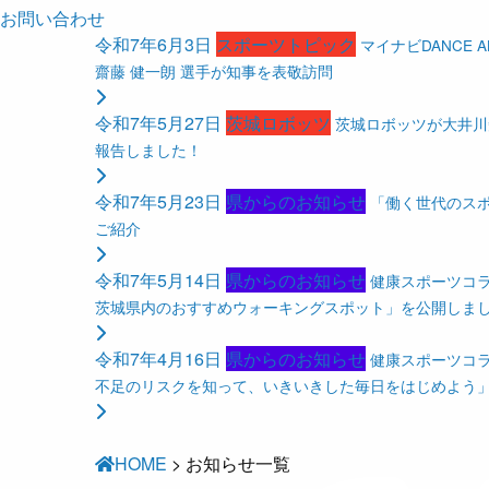
お問い合わせ
令和7年6月3日
スポーツトピック
マイナビDANCE ALI
齋藤 健一朗 選手が知事を表敬訪問
令和7年5月27日
茨城ロボッツ
茨城ロボッツが大井川知
報告しました！
令和7年5月23日
県からのお知らせ
「働く世代のス
ご紹介
令和7年5月14日
県からのお知らせ
健康スポーツコ
茨城県内のおすすめウォーキングスポット」を公開しま
令和7年4月16日
県からのお知らせ
健康スポーツコラ
不足のリスクを知って、いきいきした毎日をはじめよう
HOME
>
お知らせ一覧