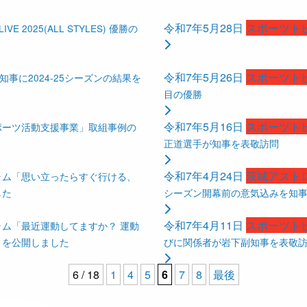
令和7年5月28日
スポーツト
VE 2025(ALL STYLES) 優勝の
令和7年5月26日
スポーツト
事に2024-25シーズンの結果を
目の優勝
令和7年5月16日
スポーツト
ポーツ活動支援事業」取組事例の
正道選手が知事を表敬訪問
令和7年4月24日
茨城アスト
ラム「思い立ったらすぐ行ける、
した
シーズン開幕前の意気込みを知
令和7年4月11日
スポーツト
ム「最近運動してますか？ 運動
」を公開しました
びに関係者が岩下副知事を表敬
6 / 18
1
4
5
6
7
8
最後