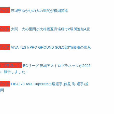
ピック
茨城県ゆかりの大の里関が横綱昇進
ピック
大関・大の里関が大相撲五月場所で2場所連続4度
ピック
VIVA FEST(PRO GROUND SOLO部門)優勝の富永
ロプラネッツ
BCリーグ 茨城アストロプラネッツが2025
事に報告しました！
ピック
FIBA3×3 Asia Cup2025出場選手(鶴見 彩 選手)並
訪問