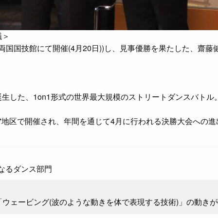
議＞
に出場(日本/両国国技館にて開催(4月20日))し、見事優勝を果たし
日本で誕生した、1on1形式の世界最大規模のストリートダンスバ
7地区で開催され、年間を通じて4月に行われる決勝大会への進
なるダンス部門
ウェービング(波のような動きを体で表現する技術)」の動き