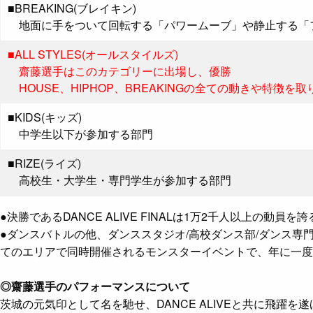
■BREAKING(ブレイキン)
地面に手をついて回転する「パワームーブ」や静止する「
■ALL STYLES(オールスタイルズ)
齋藤選手はこのカテゴリーに出場し、優勝
HOUSE、HIPHOP、BREAKINGの全ての動きや特徴を
■KIDS(キッズ)
中学生以下が参加する部門
■RIZE(ライズ)
高校生・大学生・専門学生が参加する部門
●決勝であるDANCE ALIVE FINALは1万2千人以上の動員を
●ダンスバトルの他、ダンススタジオ/高校ダンス部/ダンス
てのエリアで同時開催されるモンスターイベントで、年に一度
◎齋藤選手のパフォーマンスについて
茨城の元気印として名を馳せ、DANCE ALIVEと共に飛