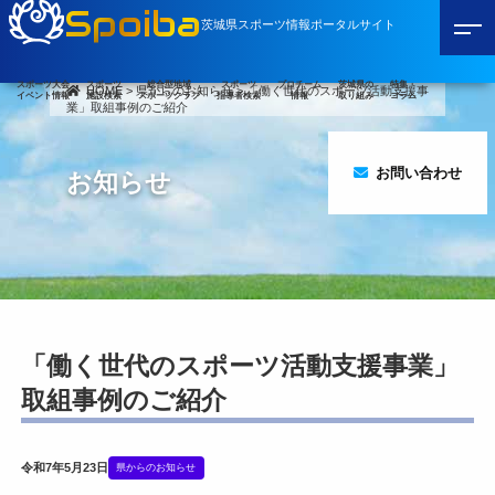
Spoiba
茨城県スポーツ情報ポータルサイト
スポーツ大会
スポーツ
総合型地域
スポーツ
プロチーム
茨城県の
特集・
HOME
>
県からのお知らせ
>
「働く世代のスポーツ活動支援事
イベント情報
施設検索
スポーツクラブ
指導者検索
情報
取り組み
コラム
業」取組事例のご紹介
お問い合わせ
お知らせ
「働く世代のスポーツ活動支援事業」
取組事例のご紹介
令和7年5月23日
県からのお知らせ