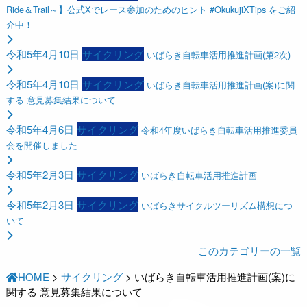
Ride＆Trail～】公式Xでレース参加のためのヒント #OkukujiXTips をご紹
介中！
令和5年4月10日
サイクリング
いばらき自転車活用推進計画(第2次)
令和5年4月10日
サイクリング
いばらき自転車活用推進計画(案)に関
する 意見募集結果について
令和5年4月6日
サイクリング
令和4年度いばらき自転車活用推進委員
会を開催しました
令和5年2月3日
サイクリング
いばらき自転車活用推進計画
令和5年2月3日
サイクリング
いばらきサイクルツーリズム構想につ
いて
このカテゴリーの一覧
HOME
>
サイクリング
>
いばらき自転車活用推進計画(案)に
関する 意見募集結果について