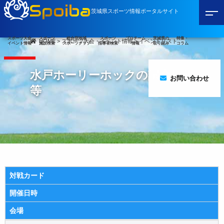
Spoiba
茨城県スポーツ情報ポータルサイト
スポーツ大会
スポーツ
総合型地域
スポーツ
プロチーム
茨城県の
特集・
HOME
>
スポーツ大会・イベント情報
>
イベントリスト
イベント情報
施設検索
スポーツクラブ
指導者検索
情報
取り組み
コラム
水戸ホーリーホックの試合日程
お問い合わせ
等
対戦カード
開催日時
会場