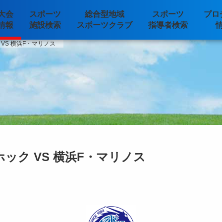
大会
スポーツ
総合型地域
スポーツ
プロ
情報
施設検索
スポーツクラブ
指導者検索
VS 横浜F・マリノス
ック VS 横浜F・マリノス