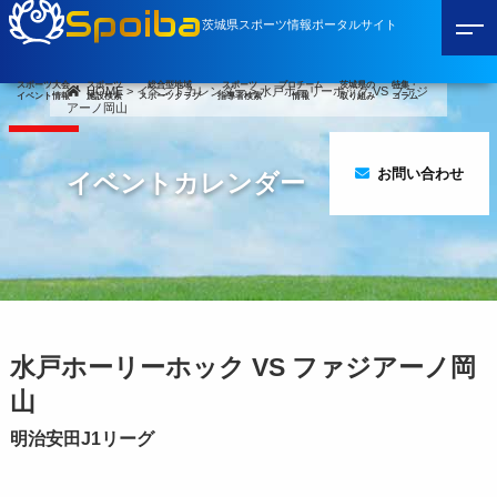
Spoiba
茨城県スポーツ情報ポータルサイト
スポーツ大会
スポーツ
総合型地域
スポーツ
プロチーム
茨城県の
特集・
HOME
>
イベントカレンダー
>
水戸ホーリーホック VS ファジ
イベント情報
施設検索
スポーツクラブ
指導者検索
情報
取り組み
コラム
アーノ岡山
お問い合わせ
イベントカレンダー
水戸ホーリーホック VS ファジアーノ岡
山
明治安田J1リーグ