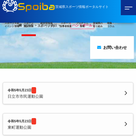
Spoiba
茨城県スポーツ情報ポータルサイト
スポーツ大会
スポーツ
総合型地域
スポーツ
プロチーム
茨城県の
特集・
HOME
>
スポーツ施設
>
ハンドボール
イベント情報
施設検索
スポーツクラブ
指導者検索
情報
取り組み
コラム
お問い合わせ
令和5年5月23日
日立市市民運動公園
令和5年5月23日
東町運動公園