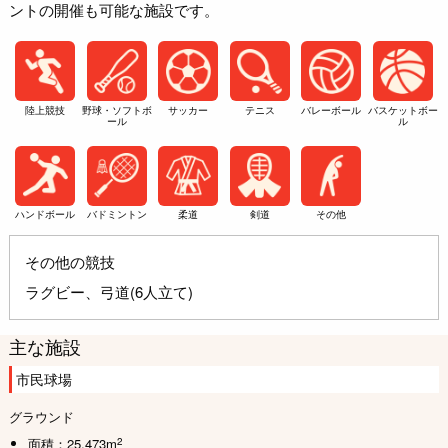
ントの開催も可能な施設です。
陸上競技
野球・ソフトボ
サッカー
テニス
バレーボール
バスケットボー
ール
ル
ハンドボール
バドミントン
柔道
剣道
その他
その他の競技
ラグビー、弓道(6人立て)
主な施設
市民球場
グラウンド
2
面積：25,473m