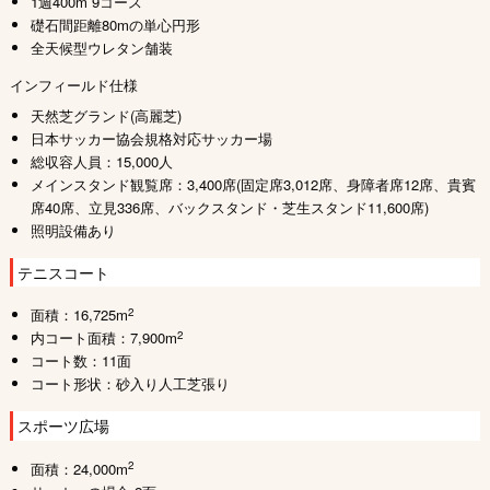
1週400m 9コース
礎石間距離80mの単心円形
全天候型ウレタン舗装
インフィールド仕様
天然芝グランド(高麗芝)
日本サッカー協会規格対応サッカー場
総収容人員：15,000人
メインスタンド観覧席：3,400席(固定席3,012席、身障者席12席、貴賓
席40席、立見336席、バックスタンド・芝生スタンド11,600席)
照明設備あり
テニスコート
2
面積：16,725m
2
内コート面積：7,900m
コート数：11面
コート形状：砂入り人工芝張り
スポーツ広場
2
面積：24,000m