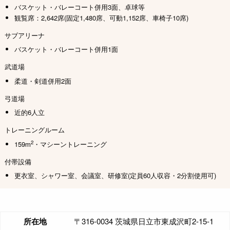
バスケット・バレーコート併用3面、卓球等
観覧席：2,642席(固定1,480席、可動1,152席、車椅子10席)
サブアリーナ
バスケット・バレーコート併用1面
武道場
柔道・剣道併用2面
弓道場
近的6人立
トレーニングルーム
2
159m
・マシーントレーニング
付帯設備
更衣室、シャワー室、会議室、研修室(定員60人収容・2分割使用可)
所在地
〒316-0034 茨城県日立市東成沢町2-15-1