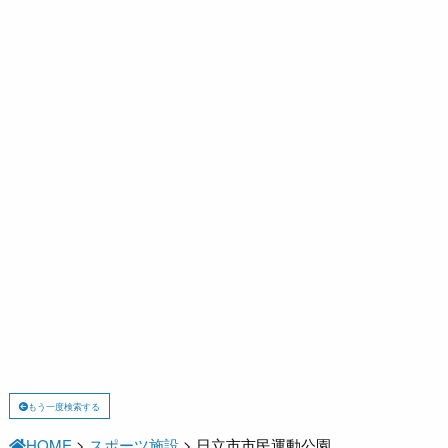
もう一度検索する
HOME
>
スポーツ施設
>
日立市市民運動公園