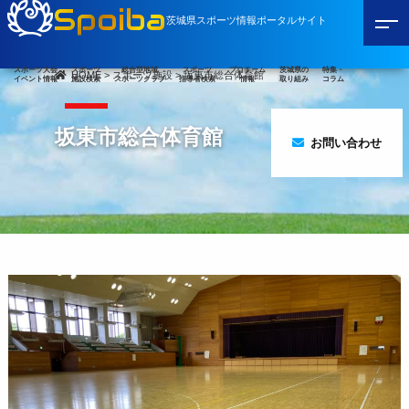
Spoiba
茨城県スポーツ情報ポータルサイト
スポーツ大会
スポーツ
総合型地域
スポーツ
プロチーム
茨城県の
特集・
HOME
>
スポーツ施設
>
坂東市総合体育館
イベント情報
施設検索
スポーツクラブ
指導者検索
情報
取り組み
コラム
坂東市総合体育館
お問い合わせ