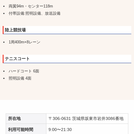
両翼94m・センター118m
付帯設備:照明設備、放送設備
陸上競技場
1周400m×8レーン
テニスコート
ハードコート 6面
照明設備 4面
所在地
〒306-0631 茨城県坂東市岩井3086番地
利用可能時間
9:00〜21:30