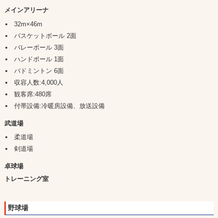
メインアリーナ
32m×46m
バスケットボール 2面
バレーボール 3面
ハンドボール 1面
バドミントン 6面
収容人数:4,000人
観客席:480席
付帯設備:冷暖房設備、放送設備
武道場
柔道場
剣道場
卓球場
トレーニング室
野球場