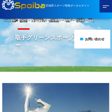
Spoiba
茨城県スポーツ情報ポータルサイト
スポーツ大会
スポーツ
総合型地域
スポーツ
プロチーム
茨城県の
特集・
HOME
>
スポーツ施設
>
取手グリーンスポーツセンター
イベント情報
施設検索
スポーツクラブ
指導者検索
情報
取り組み
コラム
取手グリーンスポーツセンタ
お問い合わせ
ー