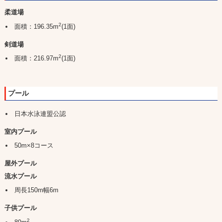
柔道場
2
面積：196.35m
(1面)
剣道場
2
面積：216.97m
(1面)
プール
日本水泳連盟公認
室内プール
50m×8コース
屋外プール
流水プール
周長150m幅6m
子供プール
2