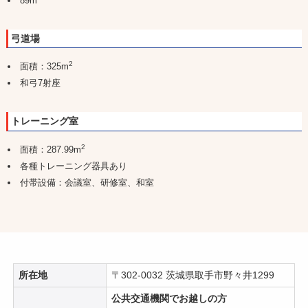
89m
弓道場
2
面積：325m
和弓7射座
トレーニング室
2
面積：287.99m
各種トレーニング器具あり
付帯設備：会議室、研修室、和室
所在地
〒302-0032 茨城県取手市野々井1299
公共交通機関でお越しの方