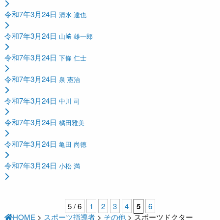
令和7年3月24日
清水 達也
令和7年3月24日
山﨑 雄一郎
令和7年3月24日
下條 仁士
令和7年3月24日
泉 憲治
令和7年3月24日
中川 司
令和7年3月24日
橘田雅美
令和7年3月24日
亀田 尚徳
令和7年3月24日
小松 満
5 / 6
1
2
3
4
5
6
HOME
>
スポーツ指導者
>
その他
>
スポーツドクター