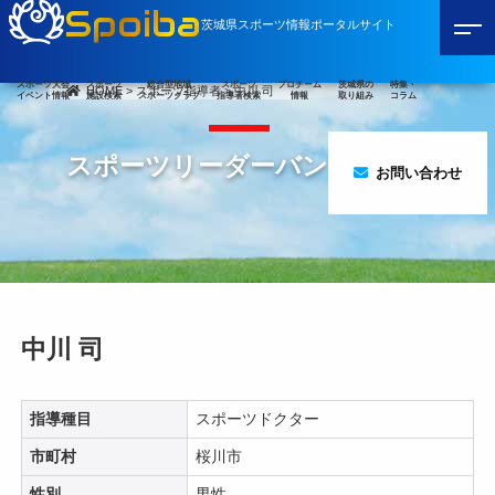
Spoiba
茨城県スポーツ情報ポータルサイト
スポーツ大会
スポーツ
総合型地域
スポーツ
プロチーム
茨城県の
特集・
HOME
>
スポーツ指導者
>
中川 司
イベント情報
施設検索
スポーツクラブ
指導者検索
情報
取り組み
コラム
スポーツリーダーバンク
お問い合わせ
中川 司
指導種目
スポーツドクター
市町村
桜川市
性別
男性