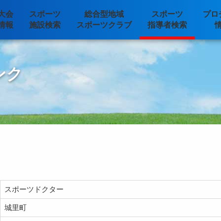
大会
スポーツ
総合型地域
スポーツ
プロ
情報
施設検索
スポーツクラブ
指導者検索
ンク
スポーツドクター
城里町