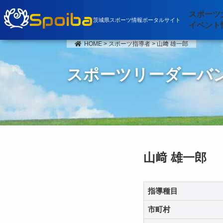
Spoiba
スポーツ
茨城県スポーツ情報ポータルサイト
イベント
HOME
>
スポーツ指導者
>
山﨑 雄一郎
スポーツリーダーバ
山﨑 雄一郎
指導種目
市町村