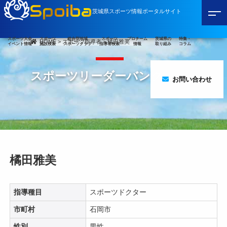
Spoiba
茨城県スポーツ情報ポータルサイト
スポーツ大会
スポーツ
総合型地域
スポーツ
プロチーム
茨城県の
特集・
HOME
>
スポーツ指導者
>
橘田雅美
イベント情報
施設検索
スポーツクラブ
指導者検索
情報
取り組み
コラム
スポーツリーダーバンク
お問い合わせ
橘田雅美
指導種目
スポーツドクター
市町村
石岡市
性別
男性