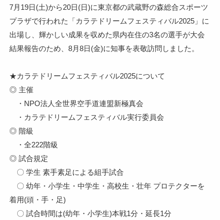
7月19日(土)から20日(日)に東京都の武蔵野の森総合スポーツ
プラザで行われた「カラテドリームフェスティバル2025」に
出場し、輝かしい成果を収めた県内在住の3名の選手が大会
結果報告のため、8月8日(金)に知事を表敬訪問しました。
★カラテドリームフェスティバル2025について
◎ 主催
・NPO法人全世界空手道連盟新極真会
・カラテドリームフェスティバル実行委員会
◎ 階級
・全222階級
◎ 試合規定
〇 学生 素手素足による組手試合
〇 幼年・小学生・中学生・高校生・壮年 プロテクターを
着用(頭・手・足)
〇 試合時間は(幼年・小学生)本戦1分・延長1分