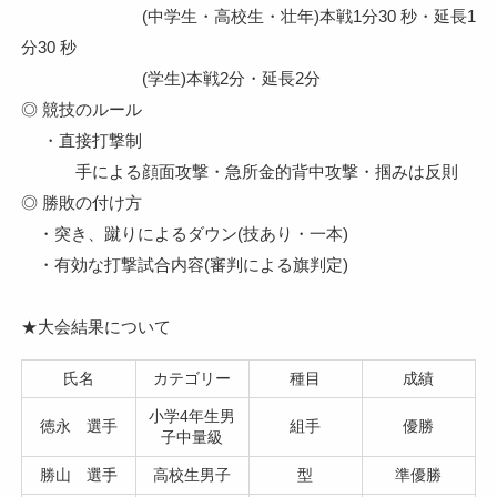
(中学生・高校生・壮年)本戦1分30 秒・延長1
分30 秒
(学生)本戦2分・延長2分
◎ 競技のルール
・直接打撃制
手による顔面攻撃・急所金的背中攻撃・掴みは反則
◎ 勝敗の付け方
・突き、蹴りによるダウン(技あり・一本)
・有効な打撃試合内容(審判による旗判定)
★大会結果について
氏名
カテゴリー
種目
成績
小学4年生男
徳永 選手
組手
優勝
子中量級
勝山 選手
高校生男子
型
準優勝