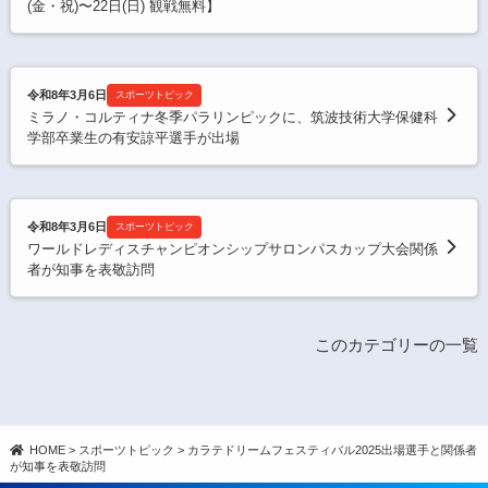
(金・祝)〜22日(日) 観戦無料】
令和8年3月6日
スポーツトピック
ミラノ・コルティナ冬季パラリンピックに、筑波技術大学保健科
学部卒業生の有安諒平選手が出場
令和8年3月6日
スポーツトピック
ワールドレディスチャンピオンシップサロンパスカップ大会関係
者が知事を表敬訪問
このカテゴリーの一覧
HOME
>
スポーツトピック
>
カラテドリームフェスティバル2025出場選手と関係者
が知事を表敬訪問