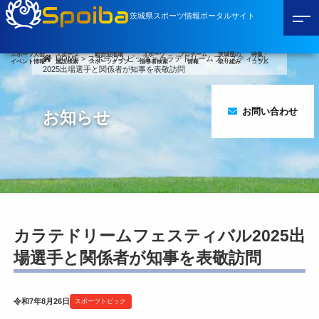
Spoiba
茨城県スポーツ情報ポータルサイト
スポーツ大会
スポーツ
総合型地域
スポーツ
プロチーム
茨城県の
特集・
HOME
>
スポーツトピック
>
カラテドリームフェスティバル
イベント情報
施設検索
スポーツクラブ
指導者検索
情報
取り組み
コラム
2025出場選手と関係者が知事を表敬訪問
お問い合わせ
お知らせ
カラテドリームフェスティバル2025出
場選手と関係者が知事を表敬訪問
令和7年8月26日
スポーツトピック