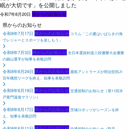
眠が大切です」を公開しました
令和7年8月20日
県からのお知らせ
県からのお知らせ
令和8年7月17日
県からのお知らせ
コラム「この夏はいばらきの海
でレジャーとスポーツを楽しもう」
令和8年7月3日
県からのお知らせ
全日本選抜剣道八段優勝大会優勝
の鍋山選手が知事を表敬訪問
令和8年6月24日
県からのお知らせ
鹿島アントラーズが明治安田J1
百年構想リーグを終え、知事を表敬訪問
令和8年6月19日
県からのお知らせ
交通規制のお知らせ（第11回水
戸黄門漫遊マラソン）
令和8年6月17日
県からのお知らせ
茨城ロボッツがシーズンを終
え、知事を表敬訪問
令和8年6月11日
県からのお知らせ
交通規制のお知らせ（取手