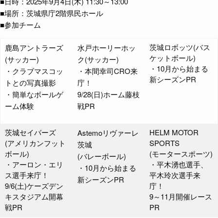
■日時：2025年9月4日(木) 11:30～13:00
■場所：茨城県庁2階県民ホール
■参加チーム
茨城ロボッツ(バス
鹿島アントラーズ
水戸ホーリーホッ
ケットボール)
(サッカー)
ク(サッカー)
・10月から始まる
・クラブマスコッ
・本間幸司CRO来
新シーズンPR
トとの写真撮影
庁！
・簡単なボールゲ
9/28(日)ホーム藤枝
ーム体験
戦PR
茨城セイバーズ
HELM MOTOR
Astemoリヴァーレ
(アメリカンフット
SPORTS
茨城
ボール)
(モータースポーツ)
(バレーボール)
・アーロン・エリ
・平木湧也選手、
・10月から始まる
ス選手来庁！
平木玲次選手来
新シーズンPR
9/6(土)ケーズデン
庁！
キスタジアム開幕
9～11月開催レース
戦PR
PR