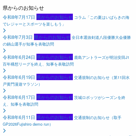
県からのお知らせ
令和8年7月17日
県からのお知らせ
コラム「この夏はいばらきの海
でレジャーとスポーツを楽しもう」
令和8年7月3日
県からのお知らせ
全日本選抜剣道八段優勝大会優勝
の鍋山選手が知事を表敬訪問
令和8年6月24日
県からのお知らせ
鹿島アントラーズが明治安田J1
百年構想リーグを終え、知事を表敬訪問
令和8年6月19日
県からのお知らせ
交通規制のお知らせ（第11回水
戸黄門漫遊マラソン）
令和8年6月17日
県からのお知らせ
茨城ロボッツがシーズンを終
え、知事を表敬訪問
令和8年6月11日
県からのお知らせ
交通規制のお知らせ（取手
GP2026Fujishiro demo run）