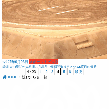
令和7年9月28日
スポーツトピック
横綱 大の里関が大相撲九月場所で横綱昇進後初となる5度目の優勝
4 / 23
1
2
3
4
5
6
最後
HOME
>
新お知らせ一覧