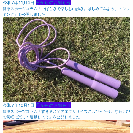
令和7年11月4日
県からのお知らせ
健康スポーツコラム「いばらきで楽しむ山歩き。はじめてみよう、トレッ
キング」を公開しました
令和7年10月1日
県からのお知らせ
健康スポーツコラム「すきま時間のエクササイズにもぴったり。なわとび
で気軽に楽しく運動しよう」を公開しました