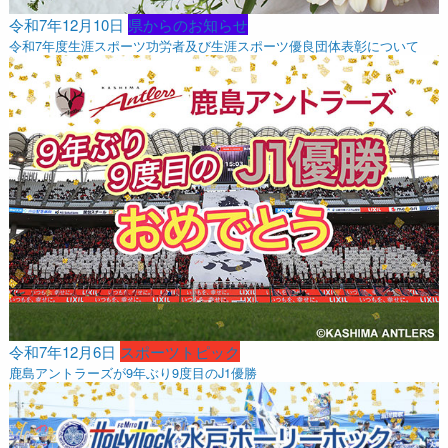
令和7年12月10日
県からのお知らせ
令和7年度生涯スポーツ功労者及び生涯スポーツ優良団体表彰について
令和7年12月6日
スポーツトピック
鹿島アントラーズが9年ぶり9度目のJ1優勝