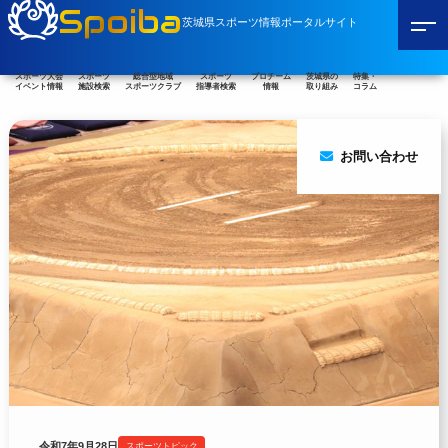
Spoiba
茨城県スポーツ情報ポータルサイト
スポーツ大会
スポーツ
総合型地域
スポーツ
プロチーム
茨城県の
特集・
イベント情報
施設検索
スポーツクラブ
指導者検索
情報
取り組み
コラム
お問い合わせ
令和7年9月28日
スポーツトピック