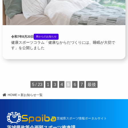
令和7年8月20日
県からのお知らせ
健康スポーツコラム「健康なからだづくりには、睡眠が大切で
す」を公開しました
5 / 23
1
3
4
5
6
7
最後
HOME
>
新お知らせ一覧
Spoiba
茨城県スポーツ情報ポータルサイト
茨城県政策企画部スポーツ推進課