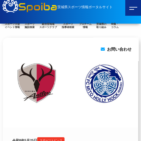
Spoiba
茨城県スポーツ情報ポータルサイト
スポーツ大会
スポーツ
総合型地域
スポーツ
プロチーム
茨城県の
特集・
イベント情報
施設検索
スポーツクラブ
指導者検索
情報
取り組み
コラム
お問い合わせ
令和8年5月25日
スポーツトピック