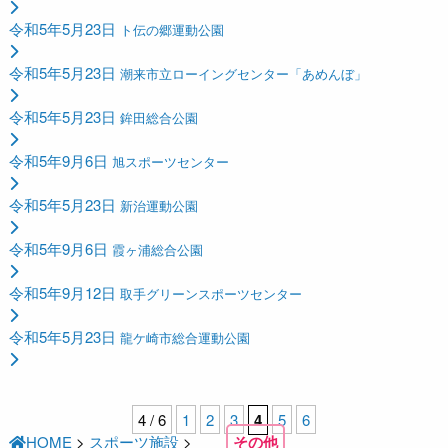
令和5年5月23日
ト伝の郷運動公園
令和5年5月23日
潮来市立ローイングセンター「あめんぼ」
令和5年5月23日
鉾田総合公園
令和5年9月6日
旭スポーツセンター
令和5年5月23日
新治運動公園
令和5年9月6日
霞ヶ浦総合公園
令和5年9月12日
取手グリーンスポーツセンター
令和5年5月23日
龍ケ崎市総合運動公園
4 / 6
1
2
3
4
5
6
HOME
>
スポーツ施設
>
その他