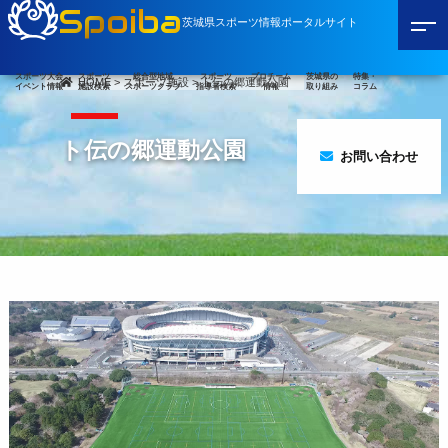
Spoiba
茨城県スポーツ情報ポータルサイト
スポーツ大会
スポーツ
総合型地域
スポーツ
プロチーム
茨城県の
特集・
HOME
>
スポーツ施設
>
ト伝の郷運動公園
イベント情報
施設検索
スポーツクラブ
指導者検索
情報
取り組み
コラム
ト伝の郷運動公園
お問い合わせ