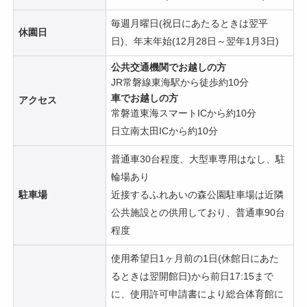
毎週月曜日(祝日にあたるときは翌平
休園日
日)、年末年始(12月28日～翌年1月3日)
公共交通機関でお越しの方
JR常磐線東海駅から徒歩約10分
車でお越しの方
アクセス
常磐道東海スマートICから約10分
日立南太田ICから約10分
普通車30台程度、大型車専用はなし、駐
輪場あり
駐車場
近接するふれあいの森公園駐車場は近隣
公共施設との供用しており、普通車90台
程度
使用希望日1ヶ月前の1日(休館日にあた
るときは翌開館日)から前日17:15まで
に、使用許可申請書により総合体育館に