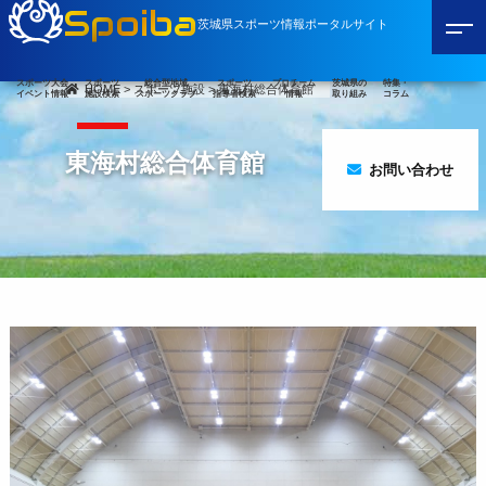
Spoiba
茨城県スポーツ情報ポータルサイト
スポーツ大会
スポーツ
総合型地域
スポーツ
プロチーム
茨城県の
特集・
HOME
>
スポーツ施設
>
東海村総合体育館
イベント情報
施設検索
スポーツクラブ
指導者検索
情報
取り組み
コラム
東海村総合体育館
お問い合わせ