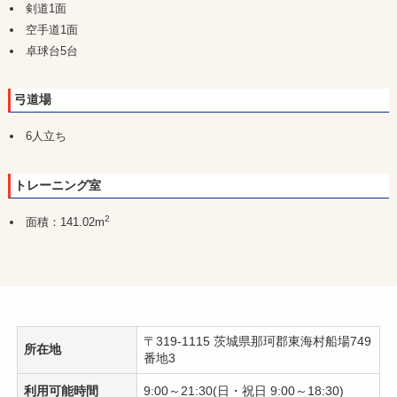
剣道1面
空手道1面
卓球台5台
弓道場
6人立ち
トレーニング室
2
面積：141.02m
〒319-1115 茨城県那珂郡東海村船場749
所在地
番地3
利用可能時間
9:00～21:30(日・祝日 9:00～18:30)