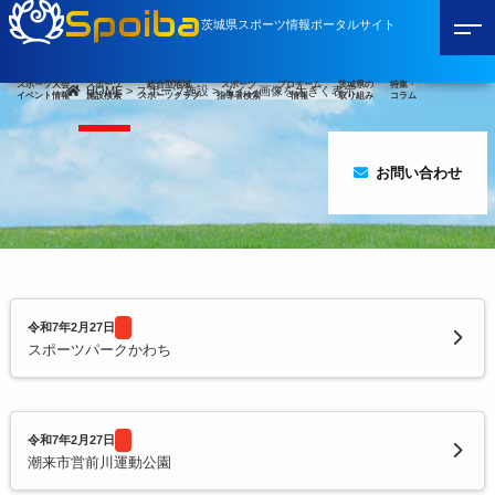
Spoiba
茨城県スポーツ情報ポータルサイト
スポーツ大会
スポーツ
総合型地域
スポーツ
プロチーム
茨城県の
特集・
HOME
>
スポーツ施設
>
メイン画像を大きく表示
イベント情報
施設検索
スポーツクラブ
指導者検索
情報
取り組み
コラム
お問い合わせ
令和7年2月27日
スポーツパークかわち
令和7年2月27日
潮来市営前川運動公園