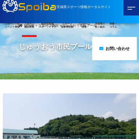
Spoiba
茨城県スポーツ情報ポータルサイト
スポーツ大会
スポーツ
総合型地域
スポーツ
プロチーム
茨城県の
特集・
HOME
>
スポーツ施設
>
じゅうおう市民プール
イベント情報
施設検索
スポーツクラブ
指導者検索
情報
取り組み
コラム
じゅうおう市民プール
お問い合わせ