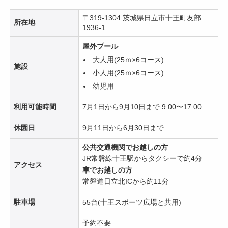
〒319-1304 茨城県日立市十王町友部
所在地
1936-1
屋外プール
大人用(25ｍ×6コース)
施設
小人用(25ｍ×6コース)
幼児用
利用可能時間
7月1日から9月10日まで 9:00〜17:00
休園日
9月11日から6月30日まで
公共交通機関でお越しの方
JR常磐線十王駅からタクシーで約4分
アクセス
車でお越しの方
常磐道日立北ICから約11分
駐車場
55台(十王スポーツ広場と共用)
予約不要