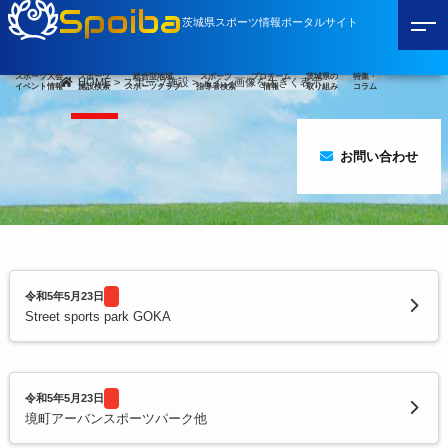
Spoiba
茨城県スポーツ情報ポータルサイト
スポーツ大会
スポーツ
総合型地域
スポーツ
プロチーム
茨城県の
特集・
HOME
>
スポーツ施設
>
メイン画像を大きく表示
イベント情報
施設検索
スポーツクラブ
指導者検索
情報
取り組み
コラム
お問い合わせ
令和5年5月23日
Street sports park GOKA
令和5年5月23日
境町アーバンスポーツパーク他