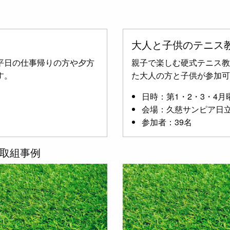
大人と子供のテニス
平日の仕事帰りの方や夕方
親子で楽しむ硬式テニス教
す。
た大人の方と子供が参加可
日時：第1・2・3・4月曜日
会場：久慈サンピア日
参加者：39名
取組事例