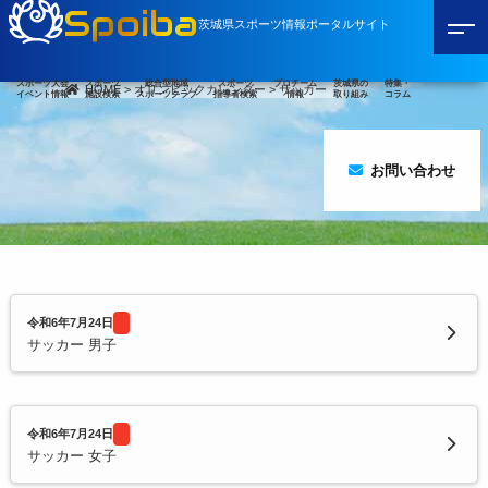
Spoiba
茨城県スポーツ情報ポータルサイト
スポーツ大会
スポーツ
総合型地域
スポーツ
プロチーム
茨城県の
特集・
HOME
>
オリンピックカレンダー
>
サッカー
イベント情報
施設検索
スポーツクラブ
指導者検索
情報
取り組み
コラム
お問い合わせ
令和6年7月24日
サッカー 男子
令和6年7月24日
サッカー 女子