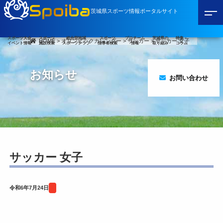
Spoiba
茨城県スポーツ情報ポータルサイト
スポーツ大会
スポーツ
総合型地域
スポーツ
プロチーム
茨城県の
特集・
HOME
>
オリンピックカレンダー
>
サッカー
>
サッカー 女子
イベント情報
施設検索
スポーツクラブ
指導者検索
情報
取り組み
コラム
お知らせ
お問い合わせ
サッカー 女子
令和6年7月24日