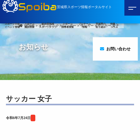
Spoiba
茨城県スポーツ情報ポータルサイト
スポーツ大会
スポーツ
総合型地域
スポーツ
プロチーム
茨城県の
特集・
HOME
>
オリンピックカレンダー
>
サッカー
>
サッカー 女子
イベント情報
施設検索
スポーツクラブ
指導者検索
情報
取り組み
コラム
お知らせ
お問い合わせ
サッカー 女子
令和6年7月24日