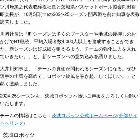
ツ川﨑篤之代表取締役社長と茨城県バスケットボール協会岡田裕
昭会長が、10月5日(土)の2024-25シーズン
開幕戦を前に知事を表敬
訪問しました。
川﨑社長は「昨シーズンは多くのブースターや地域の後押しのお
かげでB1継続、平均入場者数4,000人以上を達成することができ
た。新シーズンは好成績を狙えるよう、チームの強化に力を入れ
ていきたい。」と、新シーズンへの意気込みを語りました。
大井川知事は、「チームの真価が問われるシーズンになる。ぜひ
選手の士気を高めて、ロボッツ旋風を巻き起こしてほしい。」と
熱く激励しました。
2024-25シーズンも、茨城ロボッツへ熱いご声援をよろしくお願い
いたします。
チームの情報はこちら：
茨城ロボッツ公式ホームページ(外部サイ
トへリンク)
茨城ロボッツ