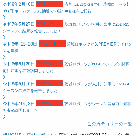
令和8年2月18日
茨城ロボッツ
応募は2/25(水)まで!【茨城ロボッツ】
3/8(日)ホームゲームに抽選で50組100名様をご招待
令和7年5月27日
茨城ロボッツ
茨城ロボッツが大井川知事に2024-25
シーズンの結果を報告しました！
令和6年12月20日
茨城ロボッツ
茨城ロボッツがB.PREMIERライセン
スを獲得
令和6年8月29日
茨城ロボッツ
茨城ロボッツが2024-25シーズン開幕
前に知事を表敬訪問しました
令和6年5月10日
茨城ロボッツ
茨城ロボッツが大井川知事に2023-24
シーズンの結果を報告しました
令和5年10月3日
茨城ロボッツ
茨城ロボッツがシーズン開幕前に知事
を表敬訪問しました
このカテゴリーの一覧
HOME
>
茨城ロボッツ
>
茨城ロボッツが2024-25シーズン開