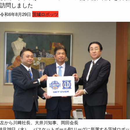
訪問しました
令和6年8月29日
茨城ロボッツ
左から川﨑社長、大井川知事、岡田会長
8月28日（水）、バスケットボールB1リーグに所属する茨城ロボッ