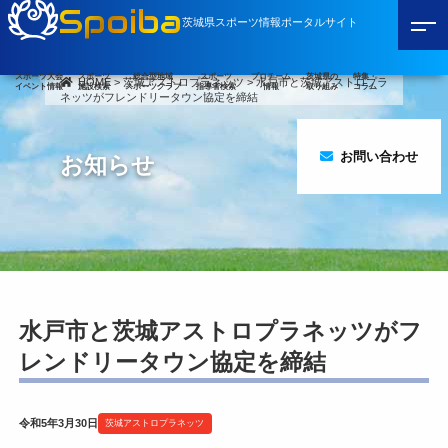
Spoiba
茨城県スポーツ情報ポータルサイト
スポーツ大会
スポーツ
総合型地域
スポーツ
プロチーム
茨城県の
特集・
HOME
>
茨城アストロプラネッツ
>
水戸市と茨城アストロプラ
イベント情報
施設検索
スポーツクラブ
指導者検索
情報
取り組み
コラム
ネッツがフレンドリータウン協定を締結
お問い合わせ
お知らせ
水戸市と茨城アストロプラネッツがフ
レンドリータウン協定を締結
令和5年3月30日
茨城アストロプラネッツ