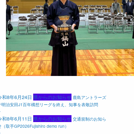
令和8年6月24日
県からのお知らせ
鹿島アントラーズ
が明治安田J1百年構想リーグを終え、知事を表敬訪問
令和8年6月11日
県からのお知らせ
交通規制のお知ら
（取手GP2026Fujishiro demo run）