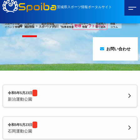
Spoiba
茨城県スポーツ情報ポータルサイト
スポーツ大会
スポーツ
総合型地域
スポーツ
プロチーム
茨城県の
特集・
HOME
>
スポーツ施設
>
野球・ソフトボール
イベント情報
施設検索
スポーツクラブ
指導者検索
情報
取り組み
コラム
お問い合わせ
令和5年5月23日
新治運動公園
令和5年5月23日
石岡運動公園