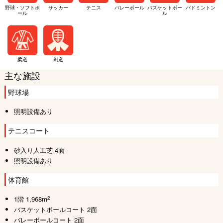
野球・ソフトボ
サッカー
テニス
バレーボール
バスケットボー
バドミントン
ール
ル
柔道
剣道
主な施設
野球場
照明設備あり
テニスコート
砂入り人工芝 4面
照明設備あり
体育館
2
1階 1,968m
バスケットボールコート 2面
バレーボールコート 2面