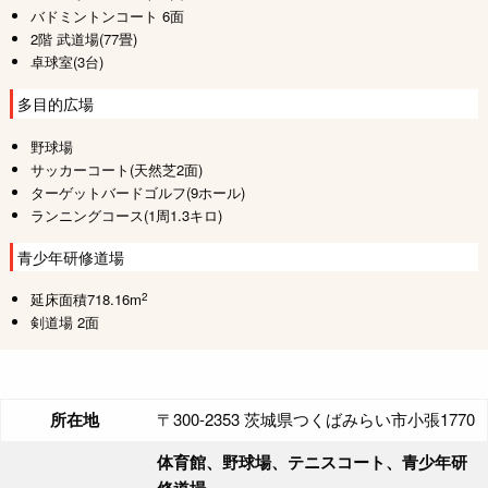
バドミントンコート 6面
2階 武道場(77畳)
卓球室(3台)
多目的広場
野球場
サッカーコート(天然芝2面)
ターゲットバードゴルフ(9ホール)
ランニングコース(1周1.3キロ)
青少年研修道場
2
延床面積718.16m
剣道場 2面
所在地
〒300-2353 茨城県つくばみらい市小張1770
体育館、野球場、テニスコート、青少年研