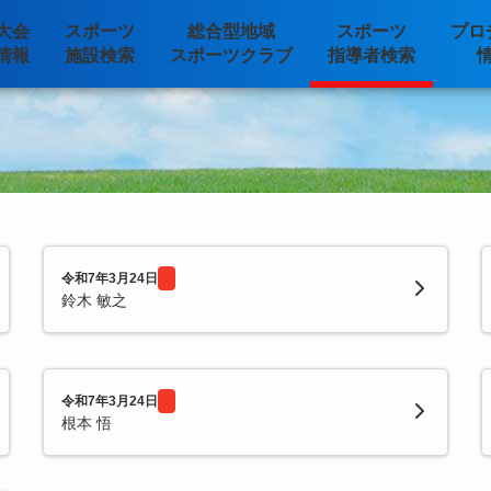
大会
スポーツ
総合型地域
スポーツ
プロ
情報
施設検索
スポーツクラブ
指導者検索
令和7年3月24日
鈴木 敏之
令和7年3月24日
根本 悟