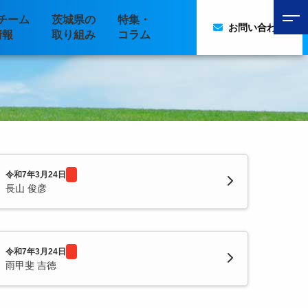
チーム
茨城県の
特集・
お問い合わせ
情報
取り組み
コラム
令和7年3月24日
長山 俊彦
令和7年3月24日
雨甲斐 吉徳