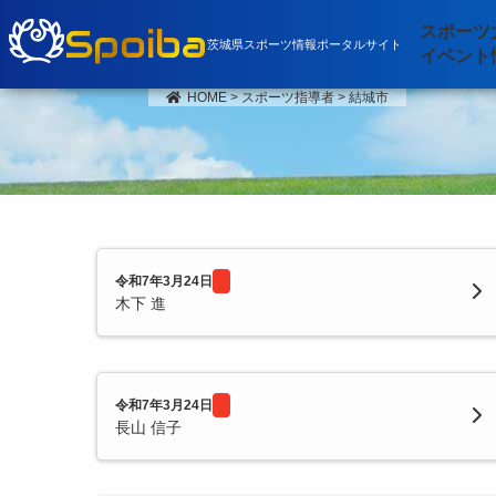
Spoiba
スポーツ
茨城県スポーツ情報ポータルサイト
イベント
HOME
>
スポーツ指導者
>
結城市
令和7年3月24日
木下 進
令和7年3月24日
長山 信子