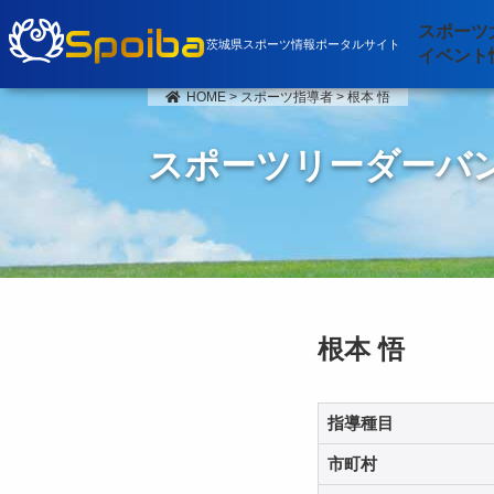
Spoiba
スポーツ
茨城県スポーツ情報ポータルサイト
イベント
HOME
>
スポーツ指導者
>
根本 悟
スポーツリーダーバ
根本 悟
指導種目
市町村