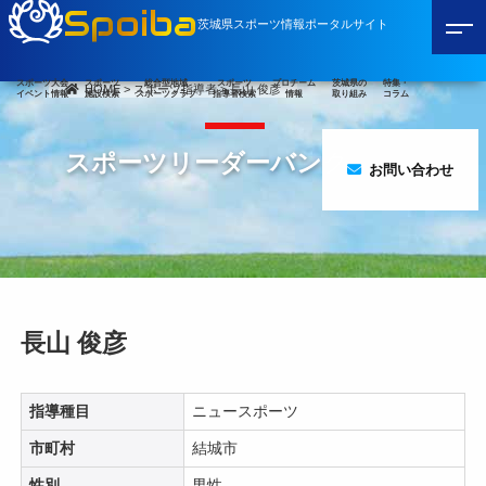
Spoiba
茨城県スポーツ情報ポータルサイト
スポーツ大会
スポーツ
総合型地域
スポーツ
プロチーム
茨城県の
特集・
HOME
>
スポーツ指導者
>
長山 俊彦
イベント情報
施設検索
スポーツクラブ
指導者検索
情報
取り組み
コラム
スポーツリーダーバンク
お問い合わせ
長山 俊彦
指導種目
ニュースポーツ
市町村
結城市
性別
男性