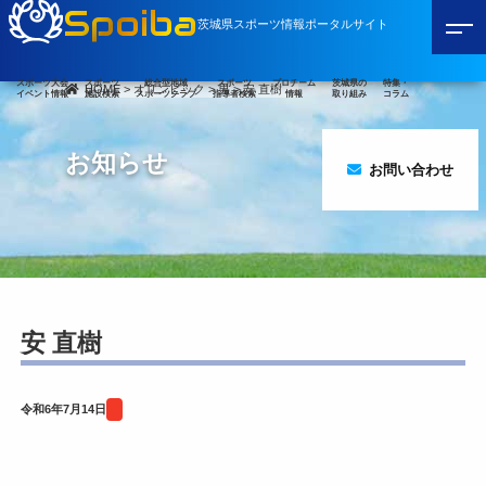
Spoiba
茨城県スポーツ情報ポータルサイト
スポーツ大会
スポーツ
総合型地域
スポーツ
プロチーム
茨城県の
特集・
HOME
>
オリンピック
>
男
>
安 直樹
イベント情報
施設検索
スポーツクラブ
指導者検索
情報
取り組み
コラム
お知らせ
お問い合わせ
安 直樹
令和6年7月14日